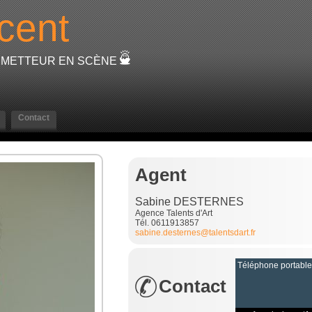
cent
- METTEUR EN SCÈNE
Contact
Agent
Sabine DESTERNES
Agence Talents d'Art
Tél. 0611913857
sabine.desternes@talentsdart.fr
Téléphone portabl
Contact