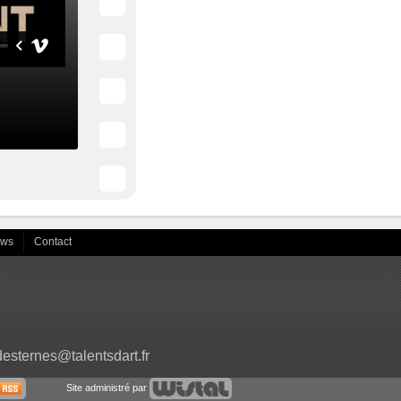
ews
Contact
desternes@talentsdart.fr
Site administré par