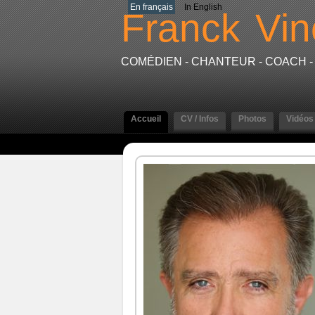
En français
In English
Franck
Vin
COMÉDIEN - CHANTEUR - COACH 
Accueil
CV / Infos
Photos
Vidéos